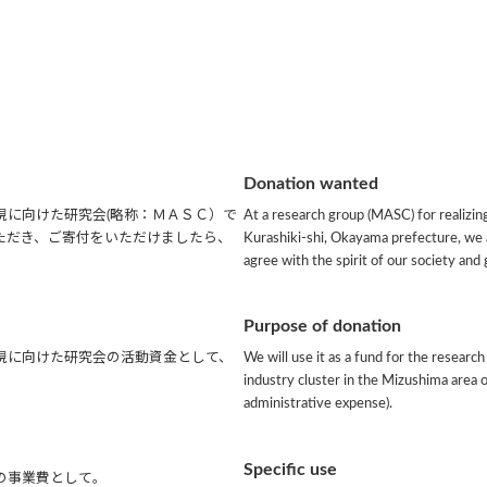
Donation wanted
現に向けた研究会(略称：ＭＡＳＣ）で
At a research group (MASC) for realizing
ただき、ご寄付をいただけましたら、
Kurashiki-shi, Okayama prefecture, we a
agree with the spirit of our society and
Purpose of donation
現に向けた研究会の活動資金として、
We will use it as a fund for the research
industry cluster in the Mizushima area o
administrative expense).
Specific use
の事業費として。