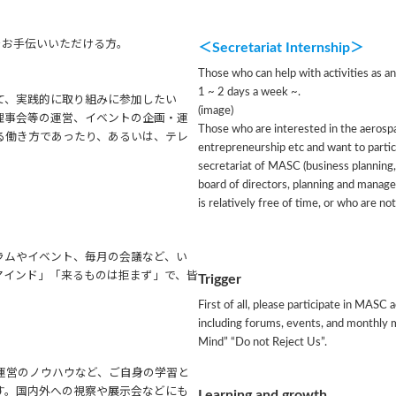
をお手伝いいただける方。
＜
Secretariat Internship
＞
Those who can help with activities as an
1 ~ 2 days a week ~.
て、実践的に取り組みに参加したい
(image)
理事会等の運営、イベントの企画・運
Those who are interested in the aerospa
る働き方であったり、あるいは、テレ
entrepreneurship etc and want to partici
。
secretariat of MASC (business planning, 
board of directors, planning and manage
is relatively free of time, or who are no
ラムやイベント、毎月の会議など、い
マインド」「来るものは拒まず」で、皆
Trigger
First of all, please participate in MASC a
including forums, events, and monthly m
Mind” “Do not Reject Us”.
運営のノウハウなど、ご自身の学習と
す。国内外への視察や展示会などにも
Learning and growth