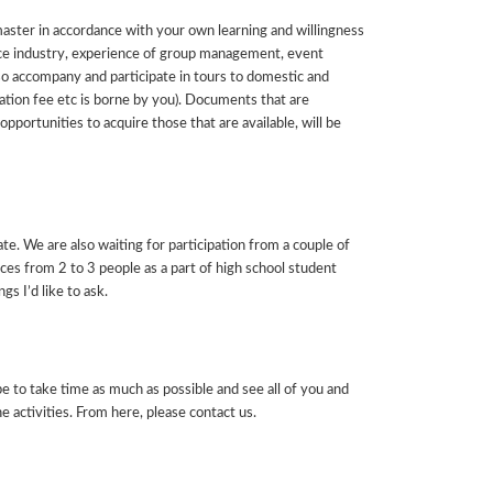
aster in accordance with your own learning and willingness
ce industry, experience of group management, event
 accompany and participate in tours to domestic and
tation fee etc is borne by you). Documents that are
pportunities to acquire those that are available, will be
ate. We are also waiting for participation from a couple of
ces from 2 to 3 people as a part of high school student
ngs I’d like to ask.
ope to take time as much as possible and see all of you and
e activities. From here, please contact us.