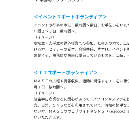
事務局インターンシップ
＜イベントサポートボランティア＞
イベントや行事の際に、数時間～数日、お手伝いをいた
年間２～３日、数時間～。
（イメージ）
高校生・大学生の課外授業での参加。社会人の方で、土
ける方。セミナーの受付、会場準備、片付け。イベント
おおよそ、事務局が事前に準備しているものを、当日、
＜ＩＴサポートボランティア＞
ＭＡＳＣの広報や情報収集、活動に関係するＩＴをお手
月１日、数時間～。
（イメージ）
航空宇宙産業などに関心があって、パソコンやスマホを
方。日常、ＳＮＳなどを利用されていて、情報の簡単な
ない方。ＭＡＳＣのウェブサイトやＳＮＳ（Faceboo
いいただきます。