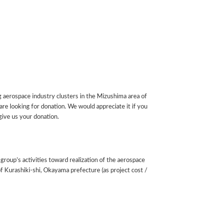
 aerospace industry clusters in the Mizushima area of ​​
re looking for donation. We would appreciate it if you
 give us your donation.
 group’s activities toward realization of the aerospace
f ​​Kurashiki-shi, Okayama prefecture (as project cost /