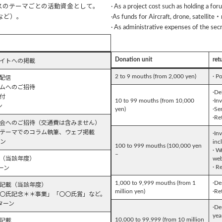
スのテーマごとの活動資金として。
· As a project cost such as holding a for
など）。
·As funds for Aircraft, drone, satellite
· As administrative expenses of the secr
Donation unit
ret
イトへの掲載
2 to 9 mouths (from 2,000 yen)
· P
配信
ムへのご招待
·De
付
10 to 99 mouths (from 10,000
·In
ン
yen)
·Se
·Re
会へのご招待（交通費は含みません）
テーマでのコラム執筆、ウェブ掲載
·In
ーン
inc
100 to 999 mouths (100,000 yen
· W
–
（当該年度）
we
· R
ーン
1,000 to 9,999 mouths (from 1
·De
記載（当該年度）
million yen)
·Re
〇氏記念＊＊事業」「〇〇氏賞」など。
ターン
·De
yea
10,000 to 99,999 (from 10 million
記載