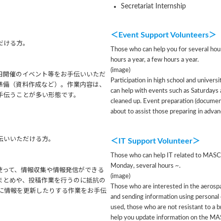
Secretariat Internship
＜
Event Support Volunteers
＞
だける方。
Those who can help you for several hou
hours a year, a few hours a year.
(image)
日開催のイベント等をお手伝いいただ
Participation in high school and universi
準備（資料作成など）。作業内容は、
can help with events such as Saturdays
手伝うことが多い形態です。
cleaned up. Event preparation (document
about to assist those preparing in advan
伝いいただける方。
＜
IT Support Volunteer
＞
Those who can help IT related to MASC p
Monday, several hours ~.
使って、情報収集や情報発信ができる
(image)
まとめや、投稿作業を行うのに抵抗の
Those who are interested in the aerospa
k）に情報を更新したりする作業をお手伝
and sending information using personal
used, those who are not resistant to a 
help you update information on the MA