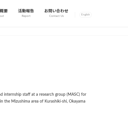
概要
活動報告
お問い合わせ
English
out
Report
Contact Us
nd internship staff at a research group (MASC) for
 in the Mizushima area of ​​Kurashiki-shi, Okayama