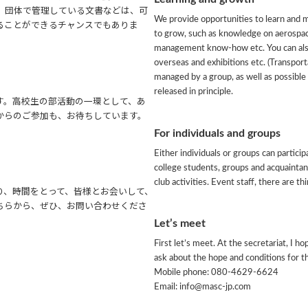
。団体で管理している文書などは、可
We provide opportunities to learn and m
ることができるチャンスでもありま
to grow, such as knowledge on aerospa
management know-how etc. You can also
overseas and exhibitions etc. (Transpor
managed by a group, as well as possible o
released in principle.
す。高校生の部活動の一環として、あ
からのご参加も、お待ちしています。
For individuals and groups
Either individuals or groups can particip
college students, groups and acquaintan
club activities. Event staff, there are thi
り、時間をとって、皆様とお会いして、
ちらから、ぜひ、お問い合わせくださ
Let’s meet
First let’s meet. At the secretariat, I h
ask about the hope and conditions for th
Mobile phone: 080-4629-6624
Email: info@masc-jp.com