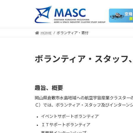
コ
ナ
ン
ビ
テ
ゲ
ン
ー
ツ
シ
HOME
ボランティア・寄付
へ
ョ
ス
ン
キ
に
ボランティア・スタッフ
ッ
移
プ
動
趣旨、概要
岡山県倉敷市水島地域への航空宇宙産業クラスターの
Ｃ）では、ボランティア・スタッフ及びインターン
イベントサポートボランティア
ＩＴサポートボランティア