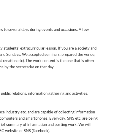
rs to several days during events and occasions. A few
ty students’ extracurricular lesson. If you are a society and
 and Sundays. We accepted seminars, prepared the venue,
 creation etc). The work content is the one that is often
ce by the secretariat on that day.
ublic relations, information gathering and activities.
ce industry etc. and are capable of collecting information
 computers and smartphones. Everyday, SNS etc. are being
brief summary of information and posting work. We will
SC website or SNS (Facebook).