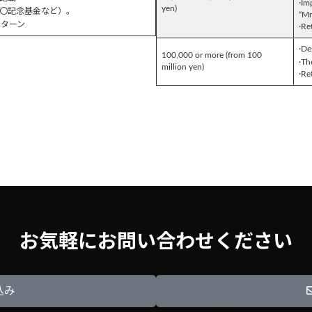
·Im
yen)
〇記念基金など）。
“Mr
リターン
·Re
·De
100,000 or more (from 100
·Th
million yen)
·Re
お気軽にお問い合わせください
込み