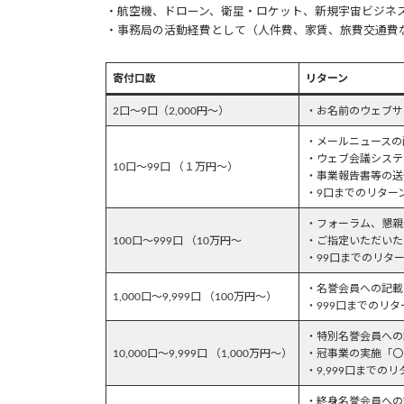
・航空機、ドローン、衛星・ロケット、新規宇宙ビジネ
・事務局の活動経費として（人件費、家賃、旅費交通費
寄付口数
リターン
2口～9口（2,000円～）
・お名前のウェブサ
・メールニュースの
・ウェブ会議システ
10口～99口 （１万円～）
・事業報告書等の送
・9口までのリター
・フォーラム、懇親
100口～999口 （10万円～
・ご指定いただいた
・99口までのリタ
・名誉会員への記載
1,000口～9,999口 （100万円～）
・999口までのリタ
・特別名誉会員への
10,000口～9,999口 （1,000万円～）
・冠事業の実施「〇
・9,999口までのリ
・終身名誉会員への