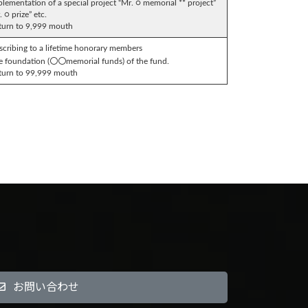
plementation of a special project “Mr. ○ memorial ** project”
. ○ prize” etc.
turn to 9,999 mouth
scribing to a lifetime honorary members
e foundation (〇〇memorial funds) of the fund.
turn to 99,999 mouth
お問い合わせ