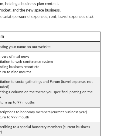
um, holding a business plan contest.
・rocket, and the new space business.
etariat (personnel expenses, rent, travel expenses etc).
urn
osting your name on our website
livery of mail news
vitation to web conference system
nding business report etc
turn to nine mouths
vitation to social gatherings and Forum (travel expenses not
luded)
riting a column on the theme you specified, posting on the
b
eturn up to 99 mouths
scriptions to honorary members (current business year)
turn to 999 mouth
scribing to a special honorary members (current business
r)