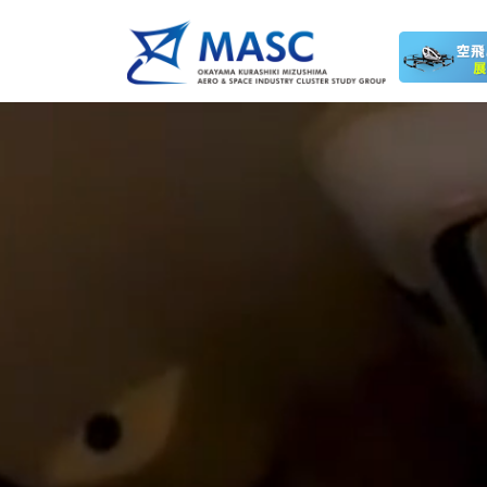
コ
ナ
ン
ビ
テ
ゲ
ン
ー
ツ
シ
へ
ョ
ス
ン
キ
に
ッ
移
プ
動