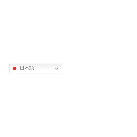
（岡山県岡山市南区浦安南町６４０）にお
いて、無事に実施されました。このフライ
トは、MASCが2024年7月に導入した同機体
の日本国 […]
続きを読む
翻訳
日本語
カテゴリー
オリエンテーション (7)
事務局からのお知らせ (317)
お知らせ (134)
今後の予定 (183)