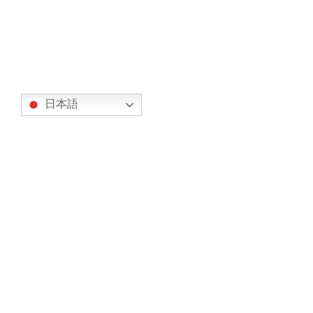
続きを読む
翻訳
日本語
カテゴリー
オリエンテーション (7)
事務局からのお知らせ (317)
お知らせ (134)
今後の予定 (183)
部会からの報告 (23)
スカイグループ (8)