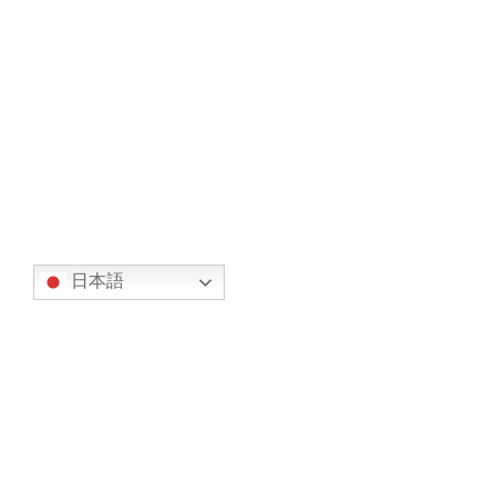
【新聞記事】空飛ぶクルマ・ドローン
お知らせ
の記事を紹介
2019年2月26日
空飛ぶクルマ・ドローンの記事を紹介
続きを読む
翻訳
日本語
カテゴリー
オリエンテーション (7)
事務局からのお知らせ (317)
お知らせ (134)