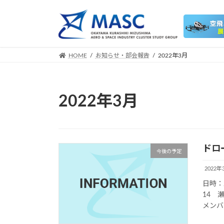
コ
ナ
ン
ビ
テ
ゲ
ン
ー
ツ
シ
HOME
お知らせ・部会報告
2022年3月
へ
ョ
ス
ン
キ
に
2022年3月
ッ
移
プ
動
ドロ
今後の予定
2022年
日時：
14 
メンバ