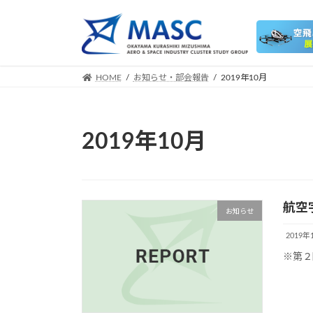
コ
ナ
ン
ビ
テ
ゲ
ン
ー
ツ
シ
HOME
お知らせ・部会報告
2019年10月
へ
ョ
ス
ン
キ
に
2019年10月
ッ
移
プ
動
航空
お知らせ
2019年
※第２