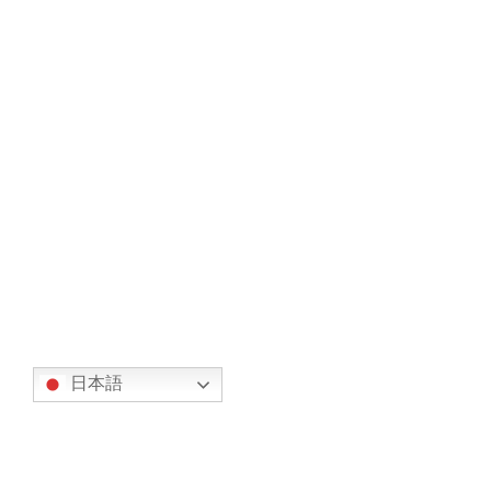
続きを読む
ドコモ、インフラ点検作業にドローンを
オリエンテーション
活用、作業の効率化、事故防止をめざす
（NTTdocomoウェブサイト）
2017年11月9日
https://www.nttdocomo.co.jp/info/news_releas
e/2017/11/09_01.html
続きを読む
翻訳
日本語
カテゴリー