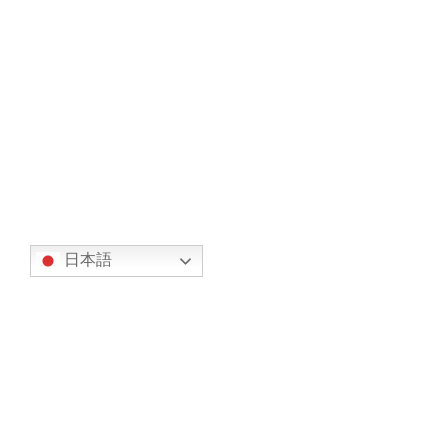
『空飛ぶクルマ有人実験』
2019年9月24日
翻訳
日本語
カテゴリー
オリエンテーション (7)
事務局からのお知らせ (317)
お知らせ (134)