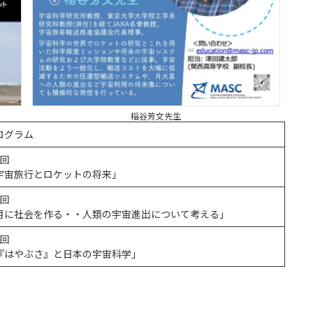
稲谷芳文先生
ログラム
1回
宇宙旅行とロケットの将来」
2回
月に社会を作る・・人類の宇宙進出について考える」
3回
『はやぶさ』と日本の宇宙科学」