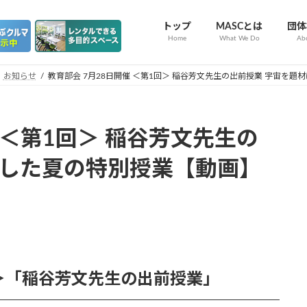
トップ
MASCとは
団体
Home
What We Do
Ab
お知らせ
教育部会 7月28日開催 ＜第1回＞ 稲谷芳文先生の出前授業 宇宙を
 ＜第1回＞ 稲谷芳文先生の
にした夏の特別授業【動画】
回＞「稲谷芳文先生の出前授業」