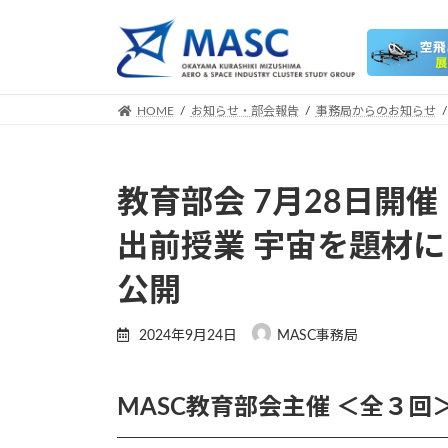
コ
ナ
ン
ビ
テ
ゲ
ン
ー
ツ
シ
HOME
お知らせ・部会報告
事務局からのお知らせ
へ
ョ
ス
ン
キ
に
教育部会 7月28日開催
ッ
移
プ
動
出前授業 宇宙を題材
公開
2024年9月24日
MASC事務局
MASC教育部会主催 ＜全３