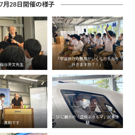
 7月28日開催の様子
「宇宙旅行の費用がいくらだったら
稲谷芳文先生
行きますか？！」
1Fに展示の「空飛ぶクルマ」試乗体
真剣です
験