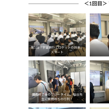
＜1回目＞
第1回「宇宙旅行とロケットの将来」
スタート
講義終了後のフリータイム。稲谷先
生に質問待ちの行列！