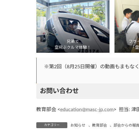
兄弟で
フラ
空飛ぶクルマ体験！
「空
※第2回（8月25日開催）の動画もまもな
お問い合わせ
教育部会 <
education@masc-jp.com
> 担当:
カテゴリー
お知らせ
、
教育部会
、
部会からの報