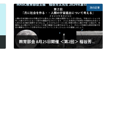
次の記事
教育部会 8月25日開催 ＜第2回＞ 稲谷芳文先生の出前授業 宇宙を題材にした夏の特別授業【動画】公開
2024年10月2日