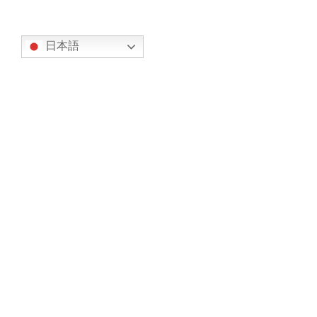
翻訳
日本語
カテゴリー
オリエンテーション (7)
事務局からのお知らせ (317)
お知らせ (134)
今後の予定 (183)
部会からの報告 (23)
スカイグループ (8)
ドローン部会 (4)
空飛ぶクルマ部会 (3)