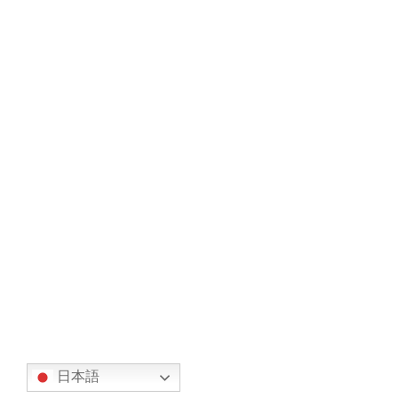
第24回 MASC運営委員会を開催しました
2020年1月14日
次の記事
岡山県内の工業高校との連携について
2020年1月23日
翻訳
日本語