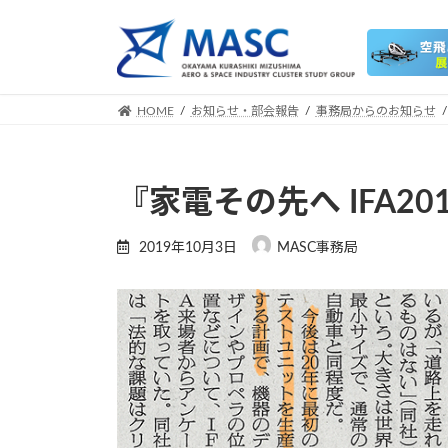
コ
ナ
ン
ビ
テ
ゲ
ン
ー
ツ
シ
HOME
お知らせ・部会報告
事務局からのお知らせ
へ
ョ
ス
ン
キ
に
『家電その先へ IFA20
ッ
移
プ
動
2019年10月3日
MASC事務局