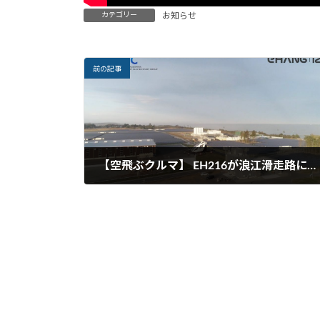
カテゴリー
お知らせ
前の記事
【空飛ぶクルマ】 EH216が浪江滑走路にて試験飛行成功《東日本初》
2021年12月15日