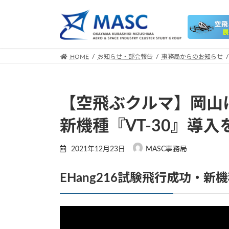
コ
ナ
ン
ビ
テ
ゲ
ン
ー
ツ
シ
HOME
お知らせ・部会報告
事務局からのお知らせ
へ
ョ
ス
ン
キ
に
【空飛ぶクルマ】岡山
ッ
移
プ
動
新機種『VT-30』導入
2021年12月23日
MASC事務局
EHang216試験飛行成功・新