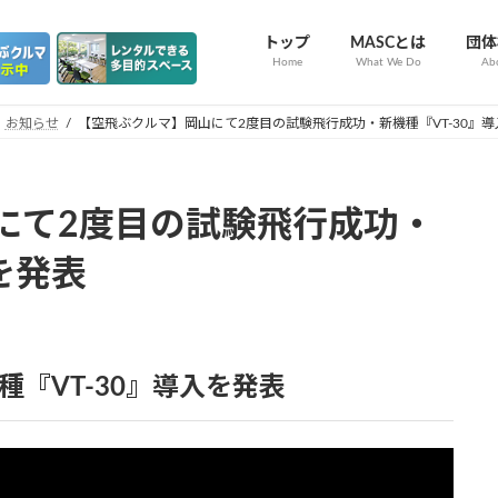
トップ
MASCとは
団体
Home
What We Do
Ab
お知らせ
【空飛ぶクルマ】岡山にて2度目の試験飛行成功・新機種『VT-30』
にて2度目の試験飛行成功・
を発表
機種『VT-30』導入を発表