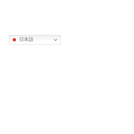
2024年3月4日
翻訳
日本語
カテゴリー
オリエンテーション (7)
事務局からのお知らせ (317)
お知らせ (134)
今後の予定 (183)
部会からの報告 (23)
スカイグループ (8)
ドローン部会 (4)