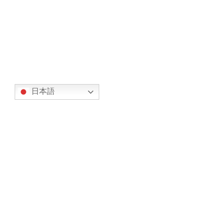
宇宙飛行士 若田光一氏 講演 4月28日(月) 開催（主催行事／会員、一般参加可能）
2025年3月25日
翻訳
日本語
カテゴリー
オリエンテーション (7)
事務局からのお知らせ (317)
お知らせ (134)
今後の予定 (183)
部会からの報告 (23)