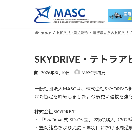
コ
ナ
ン
ビ
テ
ゲ
ン
ー
ツ
シ
HOME
お知らせ・部会報告
事務局からのお知らせ
へ
ョ
ス
ン
キ
に
SKYDRIVE・テト
ッ
移
プ
動
2026年3月10日
MASC事務局
一般社団法人MASCは、株式会社SKYDRI
けた協定を締結しました。今後更に連携を強化
株式会社SKYDRIVE
・「SkyDrive 式 SD-05 型」2機の購入（202
・笠岡諸島および児島・鷲羽山における周遊