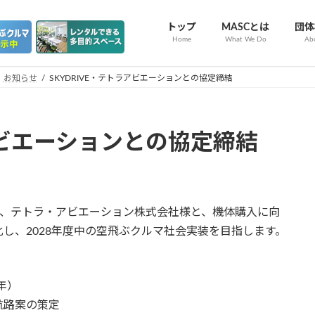
トップ
MASCとは
団体
Home
What We Do
Ab
お知らせ
SKYDRIVE・テトラアビエーションとの協定締結
ラアビエーションとの協定締結
VE様、テトラ・アビエーション株式会社様と、機体購入に向
し、2028年度中の空飛ぶクルマ社会実装を目指します。
8年）
航路案の策定