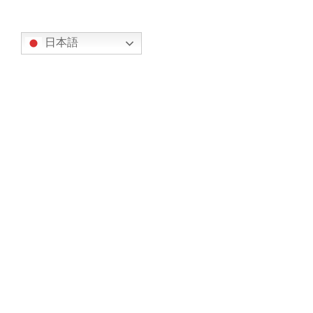
翻訳
日本語
カテゴリー
オリエンテーション (7)
事務局からのお知らせ (317)
お知らせ (134)
今後の予定 (183)
部会からの報告 (23)
スカイグループ (8)
ドローン部会 (4)
空飛ぶクルマ部会 (3)