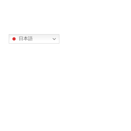
2022年12月7日
翻訳
日本語
カテゴリー
オリエンテーション (7)
事務局からのお知らせ (317)
お知らせ (134)
今後の予定 (183)
部会からの報告 (23)
スカイグループ (8)
ドローン部会 (4)