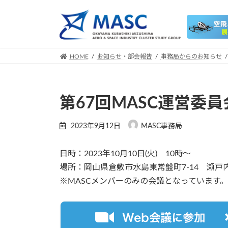
コ
ナ
ン
ビ
テ
ゲ
ン
ー
ツ
シ
HOME
お知らせ・部会報告
事務局からのお知らせ
へ
ョ
ス
ン
キ
に
第67回MASC運営委員
ッ
移
プ
動
2023年9月12日
MASC事務局
日時：2023年10月10日(火) 10時～
場所：岡山県倉敷市水島東常盤町7-14 瀬戸
※MASCメンバーのみの会議となっています。